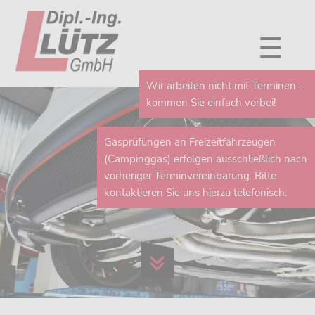
☰
Wir arbeiten nicht mit Terminen -
kommen Sie einfach vorbei!
Gasprüfungen an Freizeitfahrzeugen
(Campinggas) erfolgen ausschließlich nach
vorheriger Terminvereinbarung. Bitte
kontaktieren Sie uns hierzu telefonisch.