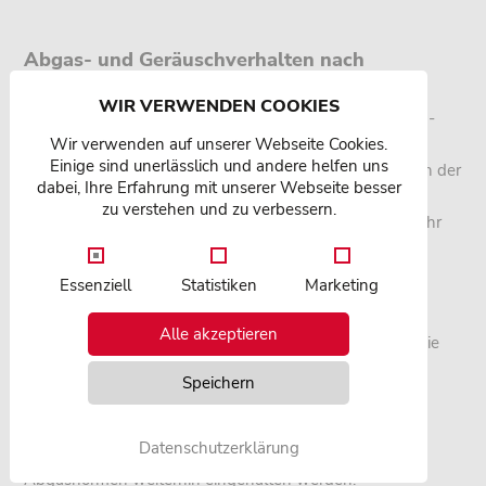
Abgas- und Geräuschverhalten nach
Änderungen
WIR VERWENDEN COOKIES
Ein häufiger Grund für die Nicht-Abnahme eines Tuning-
Wir verwenden auf unserer Webseite Cookies.
Umbaues sind Veränderungen im Abgas- und
Einige sind unerlässlich und andere helfen uns
Geräuschverhalten. Werden durch Umbauten – etwa an der
dabei, Ihre Erfahrung mit unserer Webseite besser
Abgasanlage oder durch Leistungssteigerungen – die
zu verstehen und zu verbessern.
zulässigen Werte beeinflusst, ist das Fahrzeug nicht mehr
vorschriftskonform.
Essenziell
Statistiken
Marketing
Wichtig: Von einer Verschlechterung der Abgas- und
Geräuschwerte wird bei entsprechenden Änderungen
Alle akzeptieren
grundsätzlich ausgegangen. In solchen Fällen erlischt die
Betriebserlaubnis des Fahrzeugs.
Speichern
Wichtige Hinweise:
Datenschutzerklärung
Achten Sie darauf, dass die vorgeschriebenen
Abgasnormen weiterhin eingehalten werden.