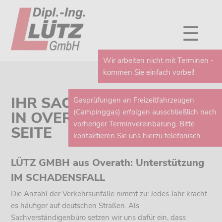
☰
Wir arbeiten nicht mit Terminen -
kommen Sie einfach vorbei!
IHR SACHVERSTÄNDIGER
Gasprüfungen an Freizeitfahrzeugen
(Campinggas) erfolgen ausschließlich nach
IN OVERATH AN IHRER
vorheriger Terminvereinbarung. Bitte
SEITE
kontaktieren Sie uns hierzu telefonisch.
LÜTZ GMBH aus Overath: Unterstützung
IM SCHADENSFALL
Die Anzahl der Verkehrsunfälle nimmt zu: Jedes Jahr kracht
es häufiger auf deutschen Straßen. Als
Sachverständigenbüro setzen wir uns dafür ein, dass