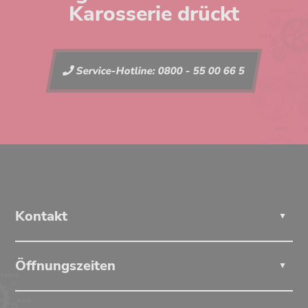
Karosserie drückt
Service-Hotline: 0800 - 55 00 66 5
Kontakt
▲
BÜRO BERGISCH GLADBACH
Öffnungszeiten
0 22 02 / 70 80 60
▲
BÜRO OVERATH
MO - MI, FR:
0 22 06 / 95 00 00