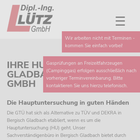
☰
Wir arbeiten nicht mit Terminen -
kommen Sie einfach vorbei!
IHRE HU IN BERGISCH
Gasprüfungen an Freizeitfahrzeugen
(Campinggas) erfolgen ausschließlich nach
GLADBACH BEI DER LÜTZ
vorheriger Terminvereinbarung. Bitte
GMBH
kontaktieren Sie uns hierzu telefonisch.
Die Hauptuntersuchung in guten Händen
Die GTÜ hat sich als Alternative zu TÜV und DEKRA in
Bergisch Gladbach etabliert, wenn es um die
Hauptuntersuchung (HU) geht. Unser
Sachverständigenbüro in Bergisch Gladbach bietet durch