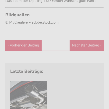
Das Team der Dipl. Ing. Lütz GmbH wünscht gute Fahrt!
Bildquellen
© MyCreative – adobe.stock.com
‹ Vorheriger Beitrag
Nächster Beitrag ›
Letzte Beiträge: