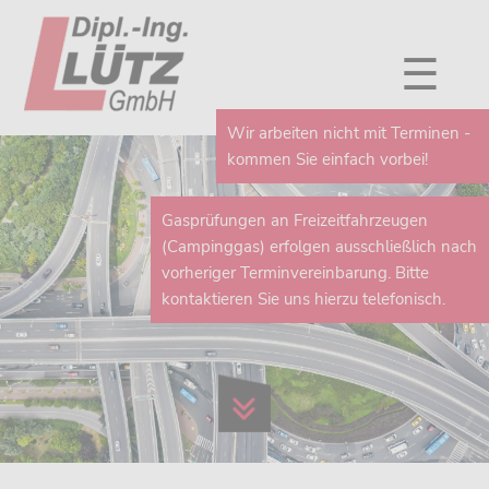
☰
Wir arbeiten nicht mit Terminen -
kommen Sie einfach vorbei!
Gasprüfungen an Freizeitfahrzeugen
(Campinggas) erfolgen ausschließlich nach
vorheriger Terminvereinbarung. Bitte
kontaktieren Sie uns hierzu telefonisch.